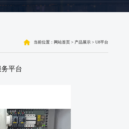
当前位置：
网站首页
> 产品展示 > U8平台
服务平台