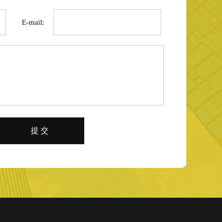
E-mail:
提 交