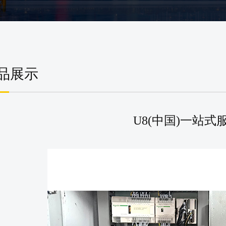
品展示
U8(中国)一站式