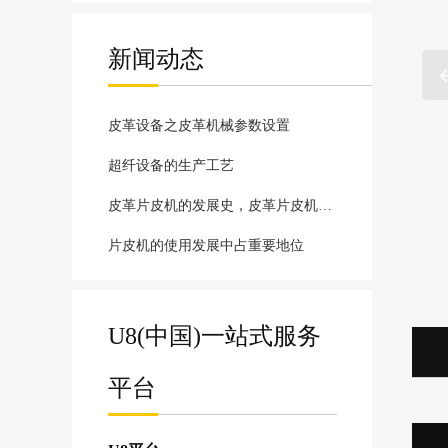
新闻动态
皮革设备之皮革机械参数设置
超纤设备的生产工艺
皮革片皮机的发展史，皮革片皮机是怎么操作的？
片皮机的使用发展中占重要地位
U8(中国)一站式服务
平台