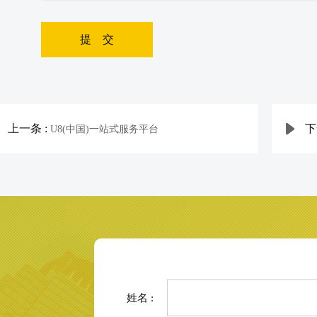
提 交
上一条 :
下
U8(中国)一站式服务平台
姓名 :