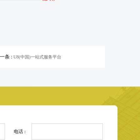
一条 :
U8(中国)一站式服务平台
电话 :