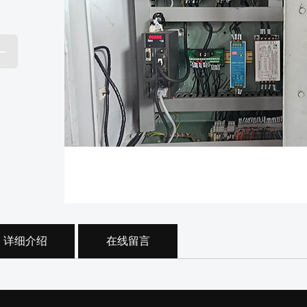
详细介绍
在线留言